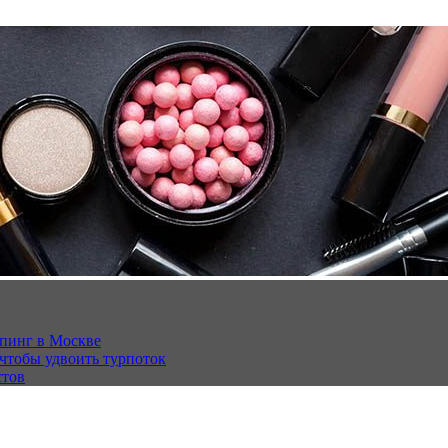
опинг в Москве
 чтобы удвоить турпоток
стов