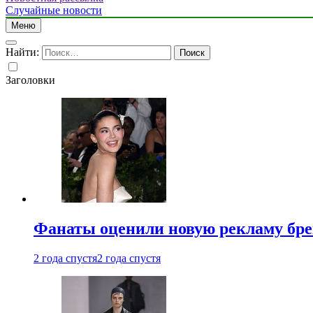
Случайные новости
Меню
Найти:
Заголовки
Фанаты оценили новую рекламу бре
2 года спустя
2 года спустя