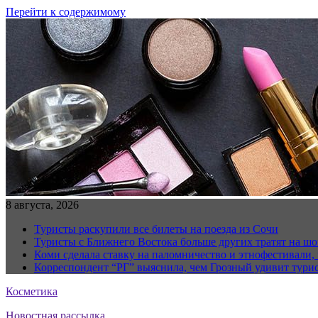
Перейти к содержимому
8 августа, 2026
Туристы раскупили все билеты на поезда из Сочи
Туристы с Ближнего Востока больше других тратят на ш
Коми сделала ставку на паломничество и этнофестивали,
Корреспондент “РГ” выяснила, чем Грозный удивит тури
Косметика
Новостная рассылка