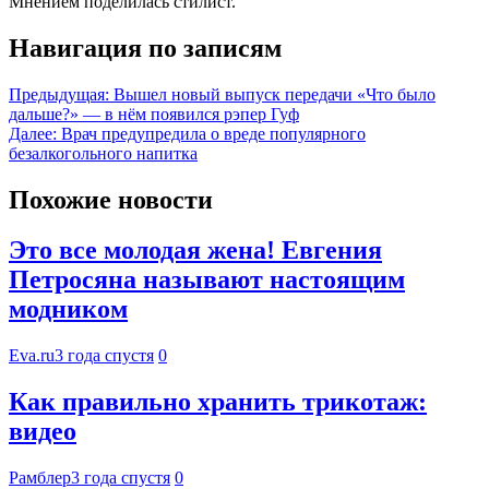
Мнением поделилась стилист.
Навигация по записям
Предыдущая:
Вышел новый выпуск передачи «Что было
дальше?» — в нём появился рэпер Гуф
Далее:
Врач предупредила о вреде популярного
безалкогольного напитка
Похожие новости
Это все молодая жена! Евгения
Петросяна называют настоящим
модником
Eva.ru
3 года спустя
0
Как правильно хранить трикотаж:
видео
Рамблер
3 года спустя
0