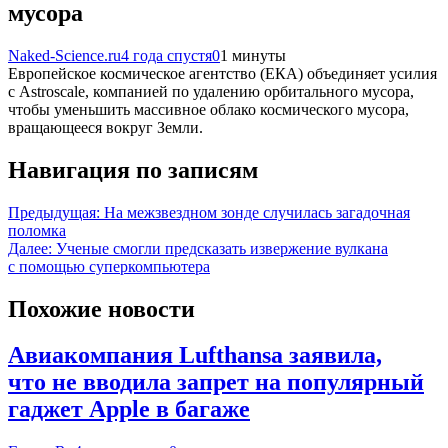
мусора
Naked-Science.ru
4 года спустя
0
1 минуты
Европейское космическое агентство (ЕКА) объединяет усилия
с Astroscale, компанией по удалению орбитального мусора,
чтобы уменьшить массивное облако космического мусора,
вращающееся вокруг Земли.
Навигация по записям
Предыдущая:
На межзвездном зонде случилась загадочная
поломка
Далее:
Ученые смогли предсказать извержение вулкана
с помощью суперкомпьютера
Похожие новости
Авиакомпания Lufthansa заявила,
что не вводила запрет на популярный
гаджет Apple в багаже