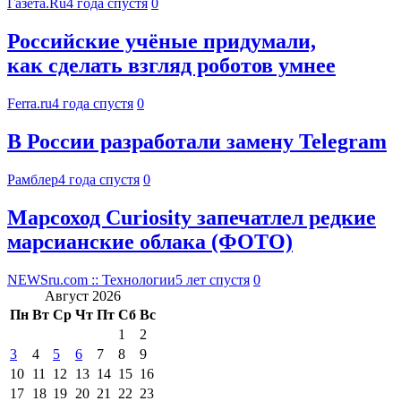
Газета.Ru
4 года спустя
0
Российские учёные придумали,
как сделать взгляд роботов умнее
Ferra.ru
4 года спустя
0
В России разработали замену Telegram
Рамблер
4 года спустя
0
Марсоход Curiosity запечатлел редкие
марсианские облака (ФОТО)
NEWSru.com :: Технологии
5 лет спустя
0
Август 2026
Пн
Вт
Ср
Чт
Пт
Сб
Вс
1
2
3
4
5
6
7
8
9
10
11
12
13
14
15
16
17
18
19
20
21
22
23