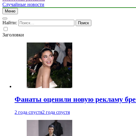
Случайные новости
Меню
Найти:
Заголовки
Фанаты оценили новую рекламу бре
2 года спустя
2 года спустя