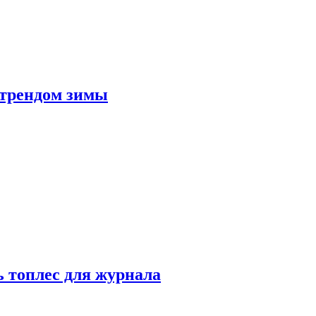
 трендом зимы
 топлес для журнала