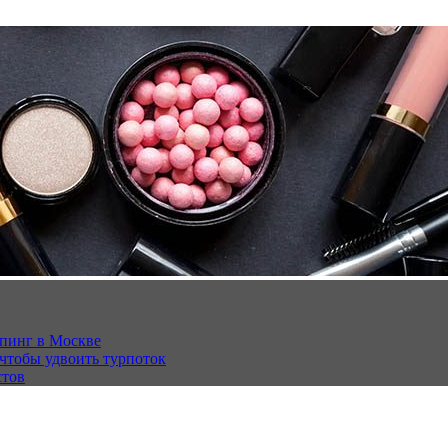
опинг в Москве
 чтобы удвоить турпоток
стов