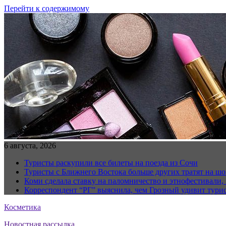
Перейти к содержимому
6 августа, 2026
Туристы раскупили все билеты на поезда из Сочи
Туристы с Ближнего Востока больше других тратят на ш
Коми сделала ставку на паломничество и этнофестивали,
Корреспондент “РГ” выяснила, чем Грозный удивит тури
Косметика
Новостная рассылка