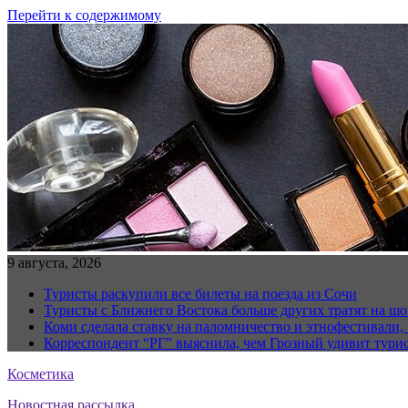
Перейти к содержимому
9 августа, 2026
Туристы раскупили все билеты на поезда из Сочи
Туристы с Ближнего Востока больше других тратят на ш
Коми сделала ставку на паломничество и этнофестивали,
Корреспондент “РГ” выяснила, чем Грозный удивит тури
Косметика
Новостная рассылка