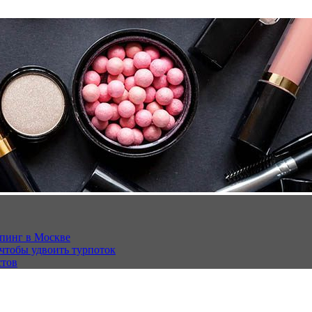
опинг в Москве
 чтобы удвоить турпоток
стов