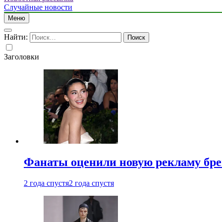
Случайные новости
Меню
Найти:
Заголовки
Фанаты оценили новую рекламу бре
2 года спустя
2 года спустя