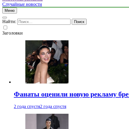
Случайные новости
Меню
Найти:
Заголовки
Фанаты оценили новую рекламу бре
2 года спустя
2 года спустя