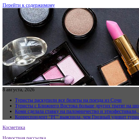
Перейти к содержимому
8 августа, 2026
Туристы раскупили все билеты на поезда из Сочи
Туристы с Ближнего Востока больше других тратят на ш
Коми сделала ставку на паломничество и этнофестивали,
Корреспондент “РГ” выяснила, чем Грозный удивит тури
Косметика
Новостная рассылка