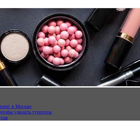
опинг в Москве
 чтобы удвоить турпоток
стов