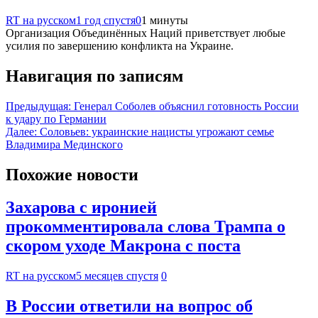
RT на русском
1 год спустя
0
1 минуты
Организация Объединённых Наций приветствует любые
усилия по завершению конфликта на Украине.
Навигация по записям
Предыдущая:
Генерал Соболев объяснил готовность России
к удару по Германии
Далее:
Соловьев: украинские нацисты угрожают семье
Владимира Мединского
Похожие новости
Захарова с иронией
прокомментировала слова Трампа о
скором уходе Макрона с поста
RT на русском
5 месяцев спустя
0
В России ответили на вопрос об