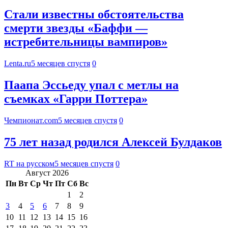
Стали известны обстоятельства
смерти звезды «Баффи —
истребительницы вампиров»
Lenta.ru
5 месяцев спустя
0
Паапа Эссьеду упал с метлы на
съемках «Гарри Поттера»
Чемпионат.com
5 месяцев спустя
0
75 лет назад родился Алексей Булдаков
RT на русском
5 месяцев спустя
0
Август 2026
Пн
Вт
Ср
Чт
Пт
Сб
Вс
1
2
3
4
5
6
7
8
9
10
11
12
13
14
15
16