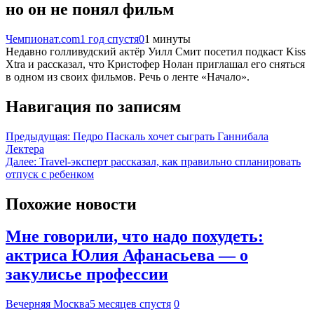
но он не понял фильм
Чемпионат.com
1 год спустя
0
1 минуты
Недавно голливудский актёр Уилл Смит посетил подкаст Kiss
Xtra и рассказал, что Кристофер Нолан приглашал его сняться
в одном из своих фильмов. Речь о ленте «Начало».
Навигация по записям
Предыдущая:
Педро Паскаль хочет сыграть Ганнибала
Лектера
Далее:
Travel-эксперт рассказал, как правильно спланировать
отпуск с ребенком
Похожие новости
Мне говорили, что надо похудеть:
актриса Юлия Афанасьева — о
закулисье профессии
Вечерняя Москва
5 месяцев спустя
0