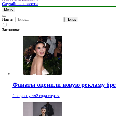
Случайные новости
Меню
Найти:
Заголовки
Фанаты оценили новую рекламу бре
2 года спустя
2 года спустя