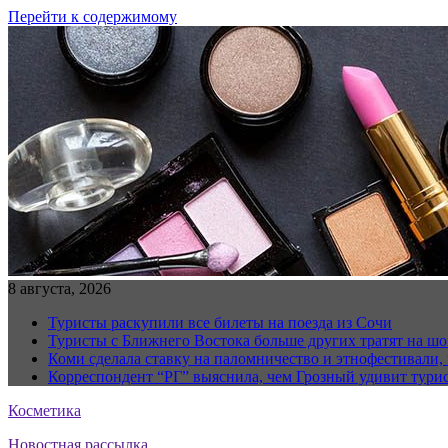
Перейти к содержимому
8 августа, 2026
Туристы раскупили все билеты на поезда из Сочи
Туристы с Ближнего Востока больше других тратят на ш
Коми сделала ставку на паломничество и этнофестивали,
Корреспондент “РГ” выяснила, чем Грозный удивит тури
Косметика
Новостная рассылка