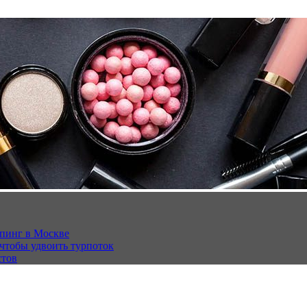
опинг в Москве
 чтобы удвоить турпоток
стов