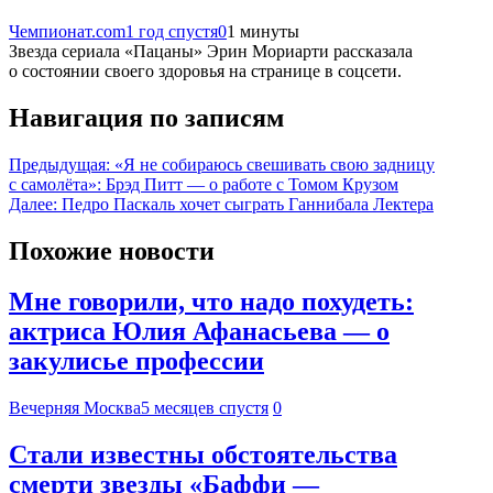
Чемпионат.com
1 год спустя
0
1 минуты
Звезда сериала «Пацаны» Эрин Мориарти рассказала
о состоянии своего здоровья на странице в соцсети.
Навигация по записям
Предыдущая:
«Я не собираюсь свешивать свою задницу
с самолёта»: Брэд Питт — о работе с Томом Крузом
Далее:
Педро Паскаль хочет сыграть Ганнибала Лектера
Похожие новости
Мне говорили, что надо похудеть:
актриса Юлия Афанасьева — о
закулисье профессии
Вечерняя Москва
5 месяцев спустя
0
Стали известны обстоятельства
смерти звезды «Баффи —