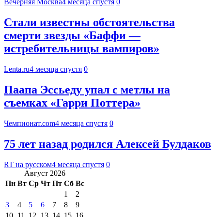
Вечерняя Москва
4 месяца спустя
0
Стали известны обстоятельства
смерти звезды «Баффи —
истребительницы вампиров»
Lenta.ru
4 месяца спустя
0
Паапа Эссьеду упал с метлы на
съемках «Гарри Поттера»
Чемпионат.com
4 месяца спустя
0
75 лет назад родился Алексей Булдаков
RT на русском
4 месяца спустя
0
Август 2026
Пн
Вт
Ср
Чт
Пт
Сб
Вс
1
2
3
4
5
6
7
8
9
10
11
12
13
14
15
16