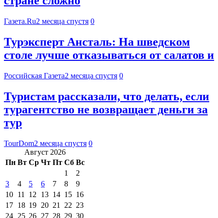
стране сложно
Газета.Ru
2 месяца спустя
0
Турэксперт Ансталь: На шведском
столе лучше отказываться от салатов и
Российская Газета
2 месяца спустя
0
Туристам рассказали, что делать, если
турагентство не возвращает деньги за
тур
TourDom
2 месяца спустя
0
Август 2026
Пн
Вт
Ср
Чт
Пт
Сб
Вс
1
2
3
4
5
6
7
8
9
10
11
12
13
14
15
16
17
18
19
20
21
22
23
24
25
26
27
28
29
30