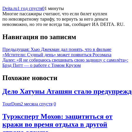
Deita.ru
1 год спустя
0
1 минуты
Многие пассажиры считают, что если билет куплен
по невозвратному тарифу, то вернуть за него деньги
невозможно, но это не всегда так, сообщает ИА DEITA. RU.
Навигация по записям
Предыдущая:
Хью Джекман дал понять, что в фильме
«Мстители: Судный день» может появиться Росомаха
Далее:
«Я не собираюсь свешивать свою задницу с самолёта»:
Брэд Питт — о работе с Томом Крузом
Похожие новости
Дело Хатуны Аташян стало предупрежде
TourDom
2 месяца спустя
0
Турэксперт Мохов: защититься от
кражи во время отдыха в другой