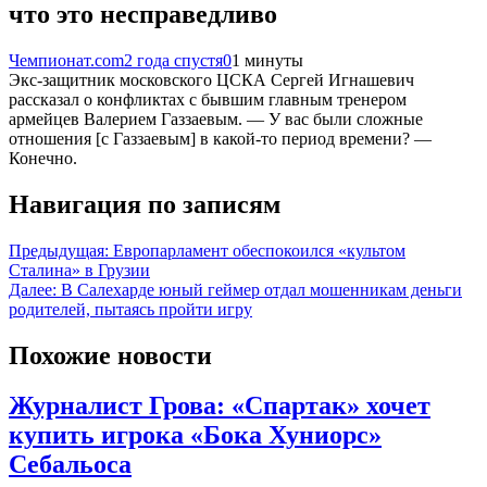
что это несправедливо
Чемпионат.com
2 года спустя
0
1 минуты
Экс-защитник московского ЦСКА Сергей Игнашевич
рассказал о конфликтах с бывшим главным тренером
армейцев Валерием Газзаевым. — У вас были сложные
отношения [с Газзаевым] в какой-то период времени? —
Конечно.
Навигация по записям
Предыдущая:
Европарламент обеспокоился «культом
Сталина» в Грузии
Далее:
В Салехарде юный геймер отдал мошенникам деньги
родителей, пытаясь пройти игру
Похожие новости
Журналист Грова: «Спартак» хочет
купить игрока «Бока Хуниорс»
Себальоса