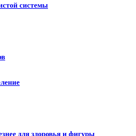
дистой системы
ов
еление
езнее для здоровья и фигуры