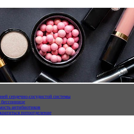
ней сердечно-сосудистой системы
 бессоннице
мость антибиотиков
кратиться потоотделение