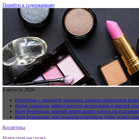
Перейти к содержимому
6 августа, 2026
Проблемы с эрекцией оказались ранним симптомом болез
Врачи сравнили эффективность мелатонина и магния при
Врач Вербецкая: черный перец может влиять на всасывае
Врач Бурнацкая: при опасном солнечном ударе может пре
Косметика
Новостная рассылка