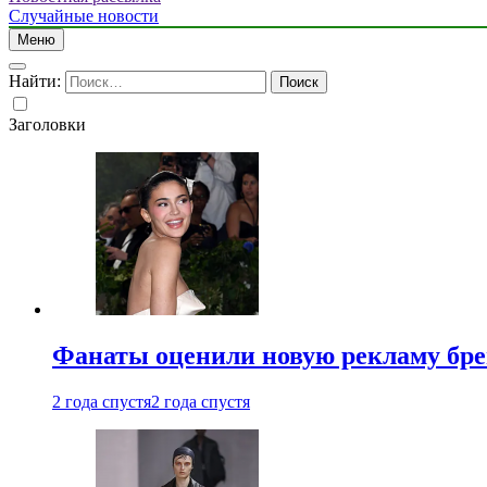
Случайные новости
Меню
Найти:
Заголовки
Фанаты оценили новую рекламу бре
2 года спустя
2 года спустя