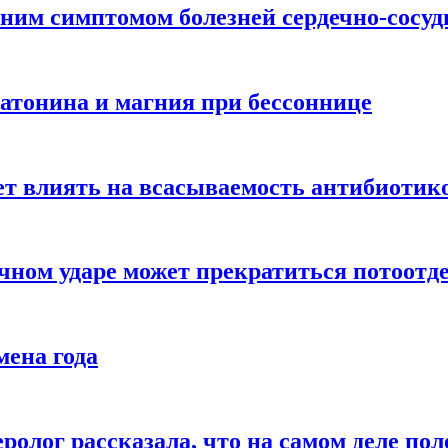
ним симптомом болезней сердечно-сосу
атонина и магния при бессоннице
ет влиять на всасываемость антибиотик
чном ударе может прекратиться потоотд
мена года
ролог рассказала, что на самом деле пол