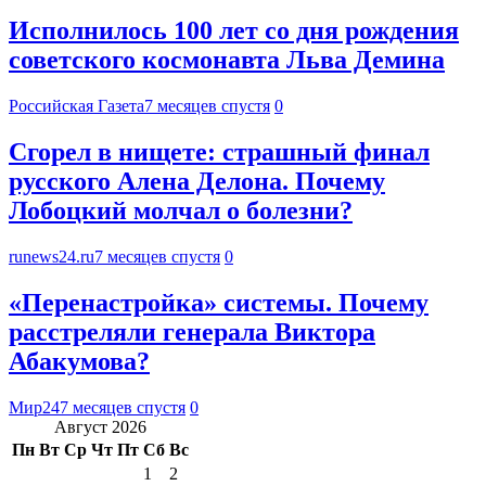
Исполнилось 100 лет со дня рождения
советского космонавта Льва Демина
Российская Газета
7 месяцев спустя
0
Сгорел в нищете: страшный финал
русского Алена Делона. Почему
Лобоцкий молчал о болезни?
runews24.ru
7 месяцев спустя
0
«Перенастройка» системы. Почему
расстреляли генерала Виктора
Абакумова?
Мир24
7 месяцев спустя
0
Август 2026
Пн
Вт
Ср
Чт
Пт
Сб
Вс
1
2