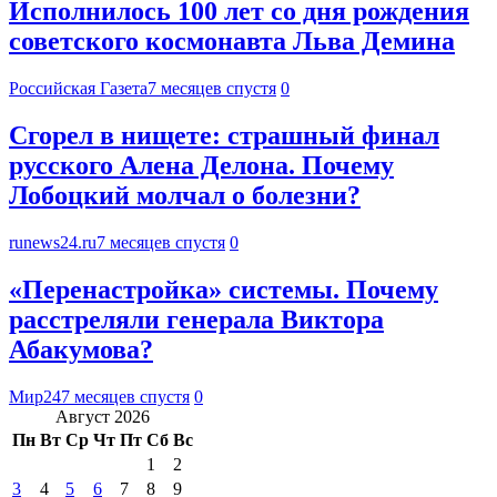
Исполнилось 100 лет со дня рождения
советского космонавта Льва Демина
Российская Газета
7 месяцев спустя
0
Сгорел в нищете: страшный финал
русского Алена Делона. Почему
Лобоцкий молчал о болезни?
runews24.ru
7 месяцев спустя
0
«Перенастройка» системы. Почему
расстреляли генерала Виктора
Абакумова?
Мир24
7 месяцев спустя
0
Август 2026
Пн
Вт
Ср
Чт
Пт
Сб
Вс
1
2
3
4
5
6
7
8
9