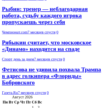
Рыбин: тренер — неблагодарная
работа, судьбу каждого игрока
пропускаешь через себя
Чемпионат.com
7 месяцев спустя
0
Рябыкин считает, что московское
«Динамо» находится на спаде
Спорт день за днем
7 месяцев спустя
0
Фетисова не удивила похвала Трампа
в адрес голкипера «Флориды»
Бобровского
Газета.Ru
7 месяцев спустя
0
Август 2026
Пн
Вт
Ср
Чт
Пт
Сб
Вс
1
2