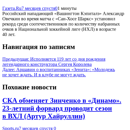
Газета.Ru
7 месяцев спустя
0
1 минуты
Российский нападающий «Вашингтон Кэпиталз» Александр
Овечкин во время матча с «Сан-Хосе Шаркс» установил
рекорд среди соотечественников по количеству набранных
очков в Национальной хоккейной лиге (НХЛ) в возрасте
40 лет.
Навигация по записям
Предыдущая:
Исполняется 119 лет со дня рождения
легендарного конструктора Сергея Королева
Далее:
Аршавин о воспитанниках «Зенита»: «Молодежь
не хочет ждать. И в клубе не могут ждать.
Похожие новости
СКА обменяет Зинченко в «Динамо».
23-летний форвард проводит сезон
в ВХЛ (Артур Хайруллин)
Sports.ru
7 месяцев спустя
0