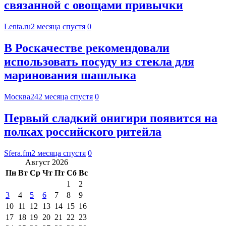
связанной с овощами привычки
Lenta.ru
2 месяца спустя
0
В Роскачестве рекомендовали
использовать посуду из стекла для
маринования шашлыка
Москва24
2 месяца спустя
0
Первый сладкий онигири появится на
полках российского ритейла
Sfera.fm
2 месяца спустя
0
Август 2026
Пн
Вт
Ср
Чт
Пт
Сб
Вс
1
2
3
4
5
6
7
8
9
10
11
12
13
14
15
16
17
18
19
20
21
22
23