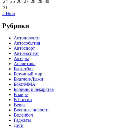
24
25
26
27
28
29
30
31
« Июл
Рубрики
Автоновости
Автособытия
Автоспорт
Автоэксперт
Актеры
Аналитика
Баскетбол
Безумный мир
Биатлон/Лыжи
Бокс/MMA
Болезни и лекарства
В мире
В России
Вещи
Военные новости
Волейбол
Гаджеты
Дети