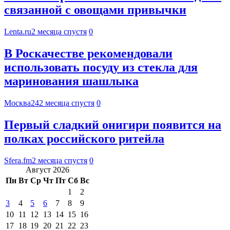
связанной с овощами привычки
Lenta.ru
2 месяца спустя
0
В Роскачестве рекомендовали
использовать посуду из стекла для
маринования шашлыка
Москва24
2 месяца спустя
0
Первый сладкий онигири появится на
полках российского ритейла
Sfera.fm
2 месяца спустя
0
Август 2026
Пн
Вт
Ср
Чт
Пт
Сб
Вс
1
2
3
4
5
6
7
8
9
10
11
12
13
14
15
16
17
18
19
20
21
22
23