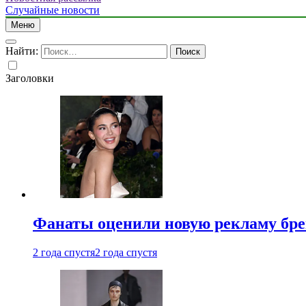
Случайные новости
Меню
Найти:
Заголовки
Фанаты оценили новую рекламу бре
2 года спустя
2 года спустя