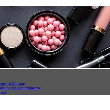
опинг в Москве
 чтобы удвоить турпоток
стов