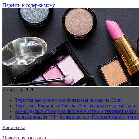
Перейти к содержимому
7 августа, 2026
Туристы раскупили все билеты на поезда из Сочи
Туристы с Ближнего Востока больше других тратят на ш
Коми сделала ставку на паломничество и этнофестивали,
Корреспондент “РГ” выяснила, чем Грозный удивит тури
Косметика
Новостная рассылка