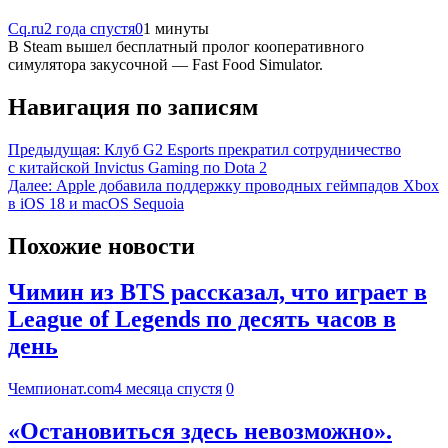
Cq.ru
2 года спустя
0
1 минуты
В Steam вышел бесплатный пролог кооперативного
симулятора закусочной — Fast Food Simulator.
Навигация по записям
Предыдущая:
Клуб G2 Esports прекратил сотрудничество
с китайской Invictus Gaming по Dota 2
Далее:
Apple добавила поддержку проводных геймпадов Xbox
в iOS 18 и macOS Sequoia
Похожие новости
Чимин из BTS рассказал, что играет в
League of Legends по десять часов в
день
Чемпионат.com
4 месяца спустя
0
«Остановиться здесь невозможно».