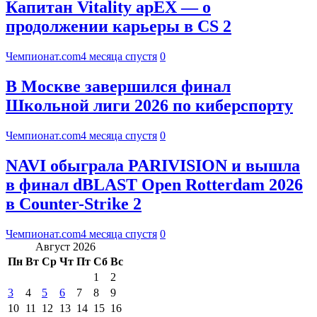
Капитан Vitality apEX — о
продолжении карьеры в CS 2
Чемпионат.com
4 месяца спустя
0
В Москве завершился финал
Школьной лиги 2026 по киберспорту
Чемпионат.com
4 месяца спустя
0
NAVI обыграла PARIVISION и вышла
в финал dBLAST Open Rotterdam 2026
в Counter-Strike 2
Чемпионат.com
4 месяца спустя
0
Август 2026
Пн
Вт
Ср
Чт
Пт
Сб
Вс
1
2
3
4
5
6
7
8
9
10
11
12
13
14
15
16