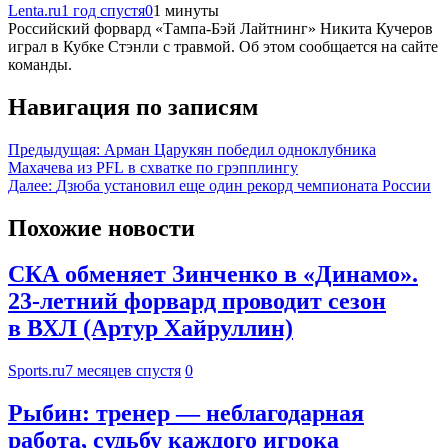
Lenta.ru
1 год спустя
0
1 минуты
Российский форвард «Тампа-Бэй Лайтнинг» Никита Кучеров
играл в Кубке Стэнли с травмой. Об этом сообщается на сайте
команды.
Навигация по записям
Предыдущая:
Арман Царукян победил одноклубника
Махачева из PFL в схватке по грэпплингу
Далее:
Дзюба установил еще один рекорд чемпионата России
Похожие новости
СКА обменяет Зинченко в «Динамо».
23-летний форвард проводит сезон
в ВХЛ (Артур Хайруллин)
Sports.ru
7 месяцев спустя
0
Рыбин: тренер — неблагодарная
работа, судьбу каждого игрока