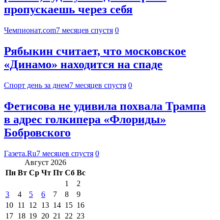
пропускаешь через себя
Чемпионат.com
7 месяцев спустя
0
Рябыкин считает, что московское
«Динамо» находится на спаде
Спорт день за днем
7 месяцев спустя
0
Фетисова не удивила похвала Трампа
в адрес голкипера «Флориды»
Бобровского
Газета.Ru
7 месяцев спустя
0
Август 2026
Пн
Вт
Ср
Чт
Пт
Сб
Вс
1
2
3
4
5
6
7
8
9
10
11
12
13
14
15
16
17
18
19
20
21
22
23