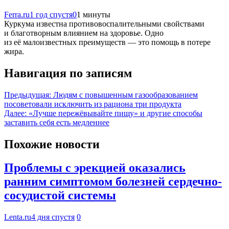
Ferra.ru
1 год спустя
0
1 минуты
Куркума известна противовоспалительными свойствами
и благотворным влиянием на здоровье. Одно
из её малоизвестных преимуществ — это помощь в потере
жира.
Навигация по записям
Предыдущая:
Людям с повышенным газообразованием
посоветовали исключить из рациона три продукта
Далее:
«Лучше пережёвывайте пищу» и другие способы
заставить себя есть медленнее
Похожие новости
Проблемы с эрекцией оказались
ранним симптомом болезней сердечно-
сосудистой системы
Lenta.ru
4 дня спустя
0