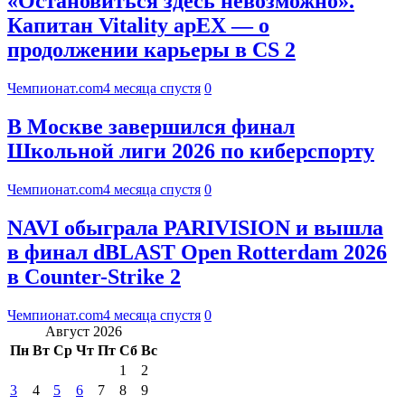
«Остановиться здесь невозможно».
Капитан Vitality apEX — о
продолжении карьеры в CS 2
Чемпионат.com
4 месяца спустя
0
В Москве завершился финал
Школьной лиги 2026 по киберспорту
Чемпионат.com
4 месяца спустя
0
NAVI обыграла PARIVISION и вышла
в финал dBLAST Open Rotterdam 2026
в Counter-Strike 2
Чемпионат.com
4 месяца спустя
0
Август 2026
Пн
Вт
Ср
Чт
Пт
Сб
Вс
1
2
3
4
5
6
7
8
9