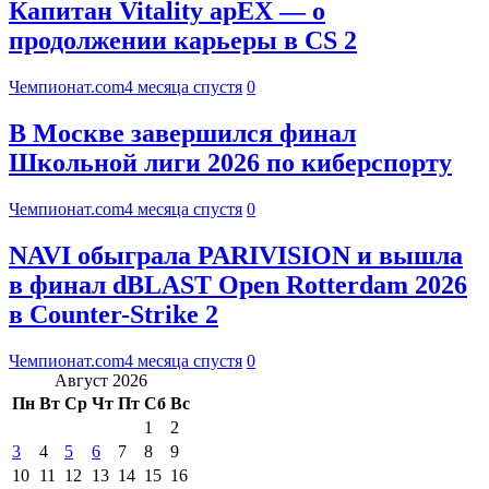
Капитан Vitality apEX — о
продолжении карьеры в CS 2
Чемпионат.com
4 месяца спустя
0
В Москве завершился финал
Школьной лиги 2026 по киберспорту
Чемпионат.com
4 месяца спустя
0
NAVI обыграла PARIVISION и вышла
в финал dBLAST Open Rotterdam 2026
в Counter-Strike 2
Чемпионат.com
4 месяца спустя
0
Август 2026
Пн
Вт
Ср
Чт
Пт
Сб
Вс
1
2
3
4
5
6
7
8
9
10
11
12
13
14
15
16