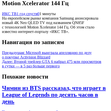
Motion Xcelerator 144 Гц
ИКС ТВ
1 год спустя
0
1 минуты
На европейском рынке компания Samsung анонсировала
новый 4K Neo QLED TV под названием QN85F
с технологией Motion Xcelerator 144 Гц. Об этом стало
известно интернет-порталу «ИКС ТВ».
Навигация по записям
Предыдущая:
Microsoft выиграла апелляцию по делу
о покупке Activision Blizzard
Далее:
Второй трейлер GTA 6 набрал 475 млн просмотров
в сутки — в 5 раз больше первого
Похожие новости
Чимин из BTS рассказал, что играет в
League of Legends по десять часов в
день