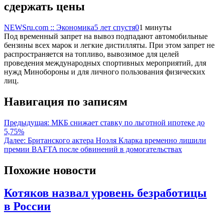
сдержать цены
NEWSru.com :: Экономика
5 лет спустя
0
1 минуты
Под временный запрет на вывоз подпадают автомобильные
бензины всех марок и легкие дистилляты. При этом запрет не
распространяется на топливо, вывозимое для целей
проведения международных спортивных мероприятий, для
нужд Минобороны и для личного пользования физических
лиц.
Навигация по записям
Предыдущая:
МКБ снижает ставку по льготной ипотеке до
5,75%
Далее:
Британского актера Ноэля Кларка временно лишили
премии BAFTA после обвинений в домогательствах
Похожие новости
Котяков назвал уровень безработицы
в России