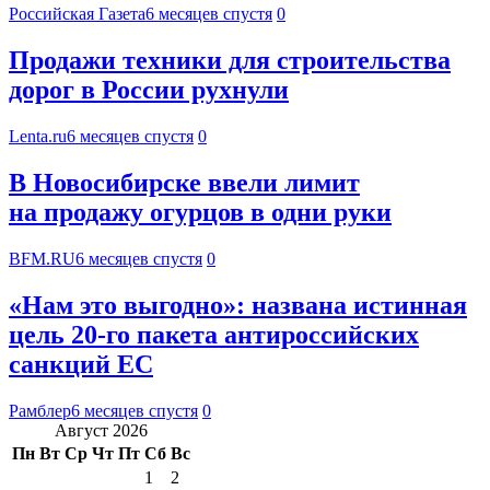
Российская Газета
6 месяцев спустя
0
Продажи техники для строительства
дорог в России рухнули
Lenta.ru
6 месяцев спустя
0
В Новосибирске ввели лимит
на продажу огурцов в одни руки
BFM.RU
6 месяцев спустя
0
«Нам это выгодно»: названа истинная
цель 20-го пакета антироссийских
санкций ЕС
Рамблер
6 месяцев спустя
0
Август 2026
Пн
Вт
Ср
Чт
Пт
Сб
Вс
1
2