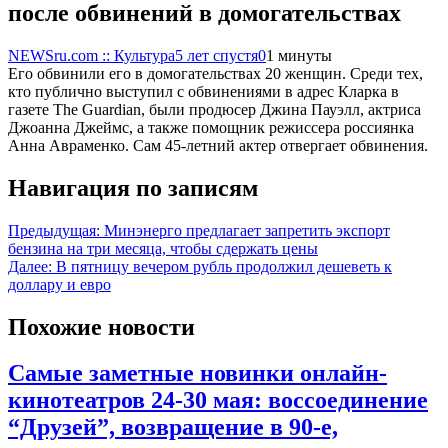
после обвинений в домогательствах
NEWSru.com :: Культура
5 лет спустя
0
1 минуты
Его обвинили его в домогательствах 20 женщин. Среди тех,
кто публично выступил с обвинениями в адрес Кларка в
газете The Guardian, были продюсер Джина Пауэлл, актриса
Джоанна Джеймс, а также помощник режиссера россиянка
Анна Авраменко. Сам 45-летний актер отвергает обвинения.
Навигация по записям
Предыдущая:
Минэнерго предлагает запретить экспорт
бензина на три месяца, чтобы сдержать цены
Далее:
В пятницу вечером рубль продолжил дешеветь к
доллару и евро
Похожие новости
Самые заметные новинки онлайн-
кинотеатров 24-30 мая: воссоединение
“Друзей”, возвращение в 90-е,