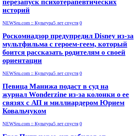
перезапуск психотерапевтических
историй
NEWSru.com :: Культура
5 лет спустя
0
Роскомнадзор предупредил Disney из-за
мультфильма c героем-геем, который
боится рассказать родителям о своей
ориентации
NEWSru.com :: Культура
5 лет спустя
0
Певица Манижа подаст в суд на
журнал Wonderzine из-за колонки о ее
связях с АП и миллиардером Юрием
Ковальчуком
NEWSru.com :: Культура
5 лет спустя
0