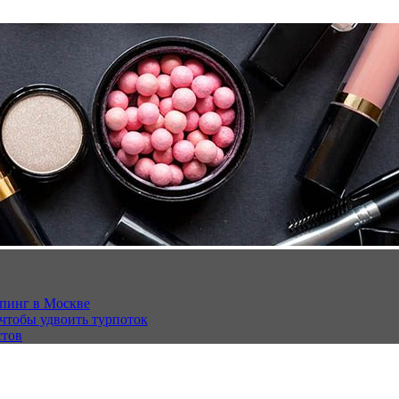
опинг в Москве
 чтобы удвоить турпоток
стов