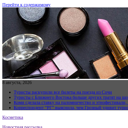
Перейти к содержимому
8 августа, 2026
Туристы раскупили все билеты на поезда из Сочи
Туристы с Ближнего Востока больше других тратят на ш
Коми сделала ставку на паломничество и этнофестивали,
Корреспондент “РГ” выяснила, чем Грозный удивит тури
Косметика
Новостная рассылка