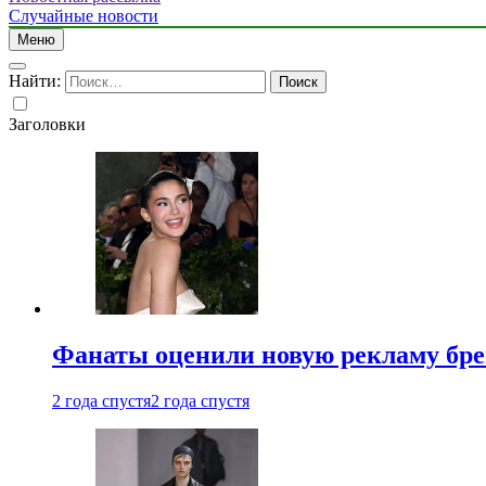
Случайные новости
Меню
Найти:
Заголовки
Фанаты оценили новую рекламу бре
2 года спустя
2 года спустя