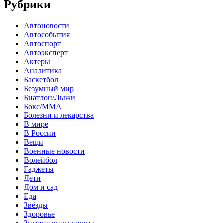
Рубрики
Автоновости
Автособытия
Автоспорт
Автоэксперт
Актеры
Аналитика
Баскетбол
Безумный мир
Биатлон/Лыжи
Бокс/MMA
Болезни и лекарства
В мире
В России
Вещи
Военные новости
Волейбол
Гаджеты
Дети
Дом и сад
Еда
Звёзды
Здоровье
Зимние виды спорта