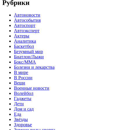
Рубрики
Автоновости
Автособытия
Автоспорт
Автоэксперт
Актеры
Аналитика
Баскетбол
Безумный мир
Биатлон/Лыжи
Бокс/MMA
Болезни и лекарства
В мире
В России
Вещи
Военные новости
Волейбол
Гаджеты
Дети
Дом и сад
Еда
Звёзды
Здоровье
Зимние виды спорта