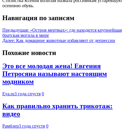
Стилистка Ксения Болилая назвала россиянкам устаревшую
осеннюю обувь.
Навигация по записям
Предыдущая:
«Остров мертвых»: где находится крупнейшая
братская могила в мире
Далее:
Как домашние животные избавляют от депрессии
Похожие новости
Это все молодая жена! Евгения
Петросяна называют настоящим
модником
Eva.ru
3 года спустя
0
Как правильно хранить трикотаж:
видео
Рамблер
3 года спустя
0