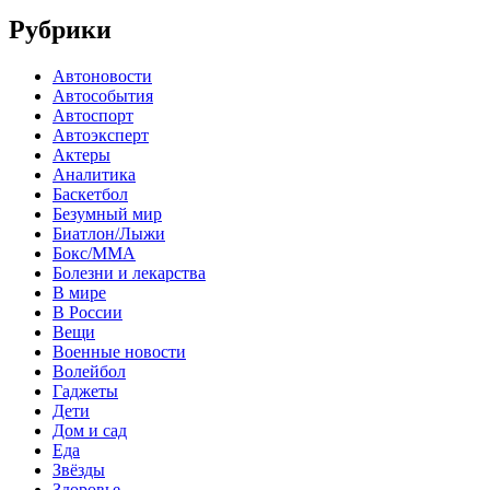
Рубрики
Автоновости
Автособытия
Автоспорт
Автоэксперт
Актеры
Аналитика
Баскетбол
Безумный мир
Биатлон/Лыжи
Бокс/MMA
Болезни и лекарства
В мире
В России
Вещи
Военные новости
Волейбол
Гаджеты
Дети
Дом и сад
Еда
Звёзды
Здоровье