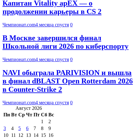
Капитан Vitality apEX — о
продолжении карьеры в CS 2
Чемпионат.com
4 месяца спустя
0
В Москве завершился финал
Школьной лиги 2026 по киберспорту
Чемпионат.com
4 месяца спустя
0
NAVI обыграла PARIVISION и вышла
в финал dBLAST Open Rotterdam 2026
в Counter-Strike 2
Чемпионат.com
4 месяца спустя
0
Август 2026
Пн
Вт
Ср
Чт
Пт
Сб
Вс
1
2
3
4
5
6
7
8
9
10
11
12
13
14
15
16