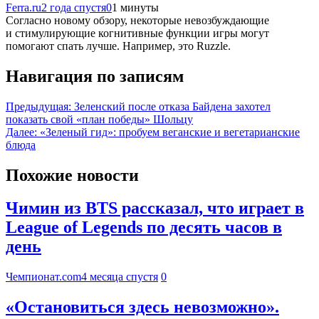
Ferra.ru
2 года спустя
0
1 минуты
Согласно новому обзору, некоторые невозбуждающие
и стимулирующие когнитивные функции игры могут
помогают спать лучше. Например, это Ruzzle.
Навигация по записям
Предыдущая:
Зеленский после отказа Байдена захотел
показать свой «план победы» Шольцу
Далее:
«Зеленый гид»: пробуем веганские и вегетарианские
блюда
Похожие новости
Чимин из BTS рассказал, что играет в
League of Legends по десять часов в
день
Чемпионат.com
4 месяца спустя
0
«Остановиться здесь невозможно».