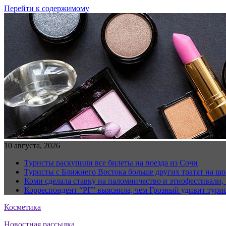
Перейти к содержимому
10 августа, 2026
Туристы раскупили все билеты на поезда из Сочи
Туристы с Ближнего Востока больше других тратят на ш
Коми сделала ставку на паломничество и этнофестивали,
Корреспондент “РГ” выяснила, чем Грозный удивит тури
Косметика
Новостная рассылка