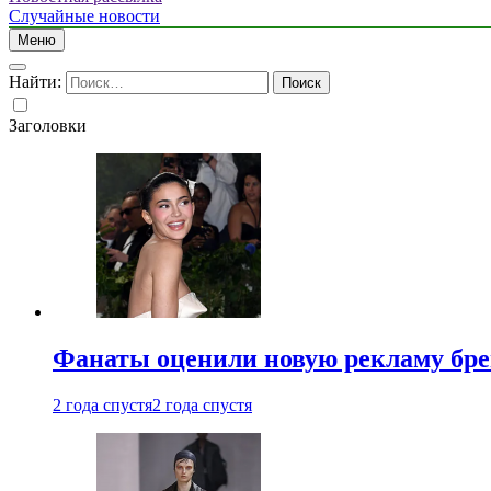
Случайные новости
Меню
Найти:
Заголовки
Фанаты оценили новую рекламу бре
2 года спустя
2 года спустя