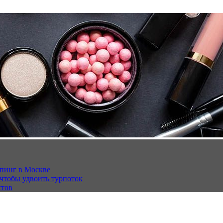
опинг в Москве
 чтобы удвоить турпоток
стов