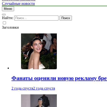
Случайные новости
Меню
Найти:
Заголовки
Фанаты оценили новую рекламу бре
2 года спустя
2 года спустя