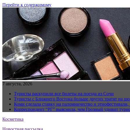
Перейти к содержимому
7 августа, 2026
Туристы раскупили все билеты на поезда из Сочи
Туристы с Ближнего Востока больше других тратят на ш
Коми сделала ставку на паломничество и этнофестивали,
Корреспондент “РГ” выяснила, чем Грозный удивит тури
Косметика
Новостная рассылка