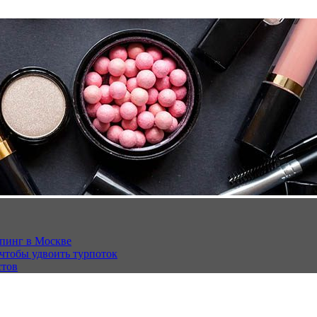
опинг в Москве
 чтобы удвоить турпоток
стов