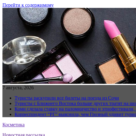
Перейти к содержимому
7 августа, 2026
Туристы раскупили все билеты на поезда из Сочи
Туристы с Ближнего Востока больше других тратят на ш
Коми сделала ставку на паломничество и этнофестивали,
Корреспондент “РГ” выяснила, чем Грозный удивит тури
Косметика
Новостная рассылка