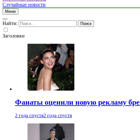
Случайные новости
Меню
Найти:
Заголовки
Фанаты оценили новую рекламу бре
2 года спустя
2 года спустя