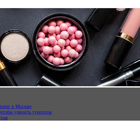
опинг в Москве
 чтобы удвоить турпоток
стов