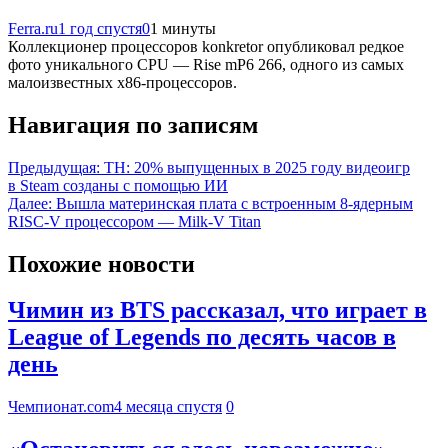
Ferra.ru
1 год спустя
0
1 минуты
Коллекционер процессоров konkretor опубликовал редкое
фото уникального CPU — Rise mP6 266, одного из самых
малоизвестных x86-процессоров.
Навигация по записям
Предыдущая:
TH: 20% выпущенных в 2025 году видеоигр
в Steam созданы с помощью ИИ
Далее:
Вышла материнская плата с встроенным 8-ядерным
RISC-V процессором — Milk-V Titan
Похожие новости
Чимин из BTS рассказал, что играет в
League of Legends по десять часов в
день
Чемпионат.com
4 месяца спустя
0