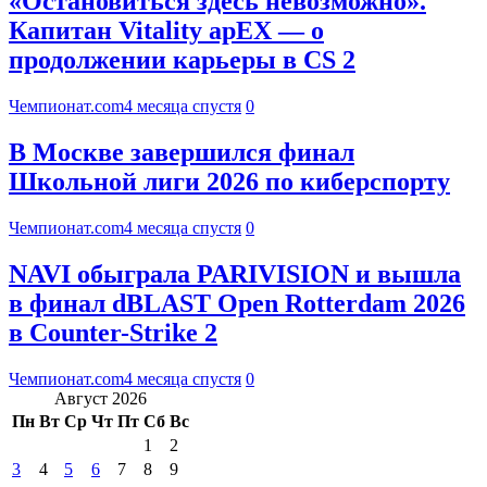
«Остановиться здесь невозможно».
Капитан Vitality apEX — о
продолжении карьеры в CS 2
Чемпионат.com
4 месяца спустя
0
В Москве завершился финал
Школьной лиги 2026 по киберспорту
Чемпионат.com
4 месяца спустя
0
NAVI обыграла PARIVISION и вышла
в финал dBLAST Open Rotterdam 2026
в Counter-Strike 2
Чемпионат.com
4 месяца спустя
0
Август 2026
Пн
Вт
Ср
Чт
Пт
Сб
Вс
1
2
3
4
5
6
7
8
9