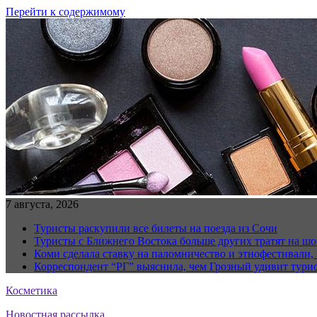
Перейти к содержимому
7 августа, 2026
Туристы раскупили все билеты на поезда из Сочи
Туристы с Ближнего Востока больше других тратят на ш
Коми сделала ставку на паломничество и этнофестивали,
Корреспондент “РГ” выяснила, чем Грозный удивит тури
Косметика
Новостная рассылка