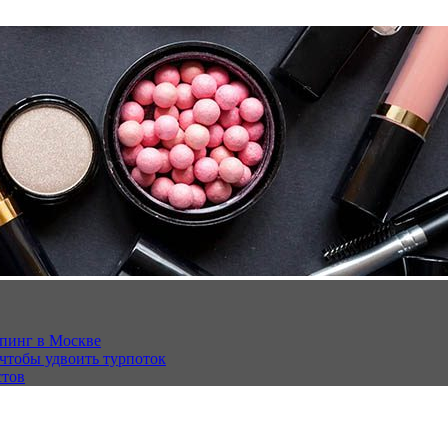
опинг в Москве
 чтобы удвоить турпоток
стов