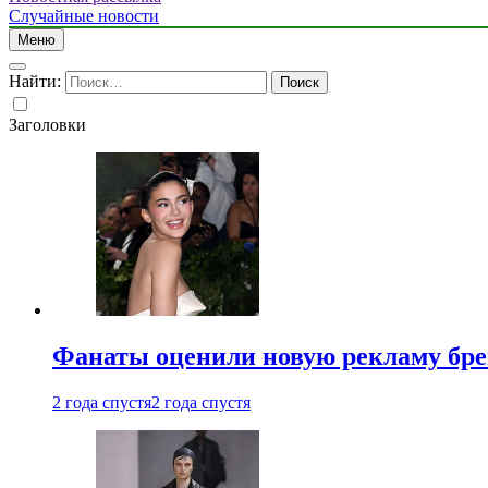
Случайные новости
Меню
Найти:
Заголовки
Фанаты оценили новую рекламу бре
2 года спустя
2 года спустя