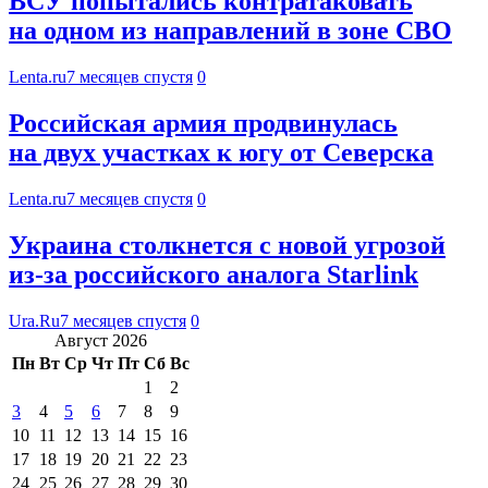
ВСУ попытались контратаковать
на одном из направлений в зоне СВО
Lenta.ru
7 месяцев спустя
0
Российская армия продвинулась
на двух участках к югу от Северска
Lenta.ru
7 месяцев спустя
0
Украина столкнется с новой угрозой
из-за российского аналога Starlink
Ura.Ru
7 месяцев спустя
0
Август 2026
Пн
Вт
Ср
Чт
Пт
Сб
Вс
1
2
3
4
5
6
7
8
9
10
11
12
13
14
15
16
17
18
19
20
21
22
23
24
25
26
27
28
29
30