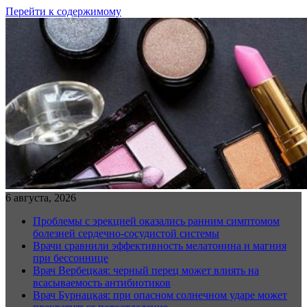
Перейти к содержимому
6 августа, 2026
Проблемы с эрекцией оказались ранним симптомом
болезней сердечно-сосудистой системы
Врачи сравнили эффективность мелатонина и магния
при бессоннице
Врач Вербецкая: черный перец может влиять на
всасываемость антибиотиков
Врач Бурнацкая: при опасном солнечном ударе может