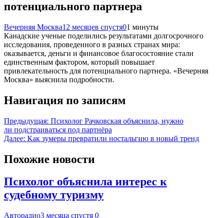
потенциального партнера
Вечерняя Москва
12 месяцев спустя
0
1 минуты
Канадские ученые поделились результатами долгосрочного
исследования, проведенного в разных странах мира:
оказывается, деньги и финансовое благосостояние стали
единственным фактором, который повышает
привлекательность для потенциального партнера. «Вечерняя
Москва» выяснила подробности.
Навигация по записям
Предыдущая:
Психолог Рачковская объяснила, нужно
ли подстраиваться под партнёра
Далее:
Как зумеры превратили ностальгию в новый тренд
Похожие новости
Психолог объяснила интерес к
судебному туризму
Авторадио
3 месяца спустя
0