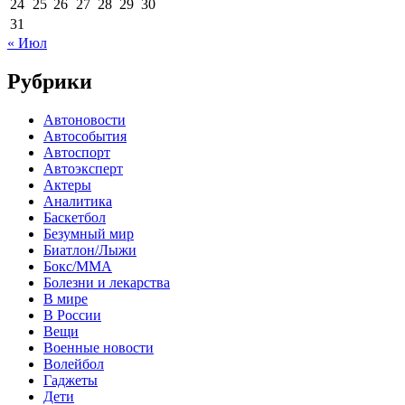
24
25
26
27
28
29
30
31
« Июл
Рубрики
Автоновости
Автособытия
Автоспорт
Автоэксперт
Актеры
Аналитика
Баскетбол
Безумный мир
Биатлон/Лыжи
Бокс/MMA
Болезни и лекарства
В мире
В России
Вещи
Военные новости
Волейбол
Гаджеты
Дети