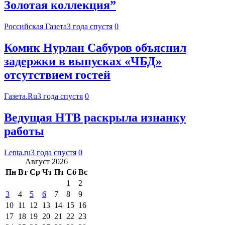
Золотая коллекция”
Российская Газета
3 года спустя
0
Комик Нурлан Сабуров объяснил
задержки в выпусках «ЧБД»
отсутствием гостей
Газета.Ru
3 года спустя
0
Ведущая НТВ раскрыла изнанку
работы
Lenta.ru
3 года спустя
0
Август 2026
Пн
Вт
Ср
Чт
Пт
Сб
Вс
1
2
3
4
5
6
7
8
9
10
11
12
13
14
15
16
17
18
19
20
21
22
23