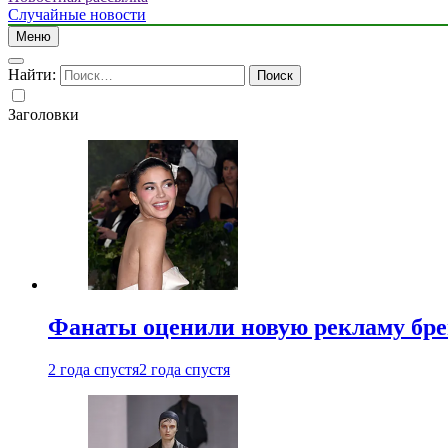
Случайные новости
Меню
Найти:
Заголовки
Фанаты оценили новую рекламу бре
2 года спустя
2 года спустя