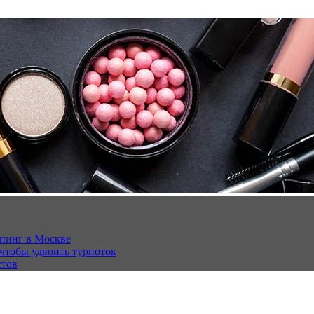
опинг в Москве
 чтобы удвоить турпоток
стов