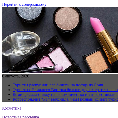
Перейти к содержимому
6 августа, 2026
Туристы раскупили все билеты на поезда из Сочи
Туристы с Ближнего Востока больше других тратят на ш
Коми сделала ставку на паломничество и этнофестивали,
Корреспондент “РГ” выяснила, чем Грозный удивит тури
Косметика
Новостная рассылка