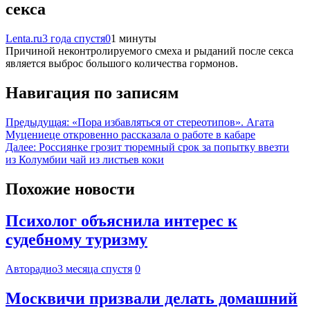
секса
Lenta.ru
3 года спустя
0
1 минуты
Причиной неконтролируемого смеха и рыданий после секса
является выброс большого количества гормонов.
Навигация по записям
Предыдущая:
«Пора избавляться от стереотипов». Агата
Муцениеце откровенно рассказала о работе в кабаре
Далее:
Россиянке грозит тюремный срок за попытку ввезти
из Колумбии чай из листьев коки
Похожие новости
Психолог объяснила интерес к
судебному туризму
Авторадио
3 месяца спустя
0
Москвичи призвали делать домашний