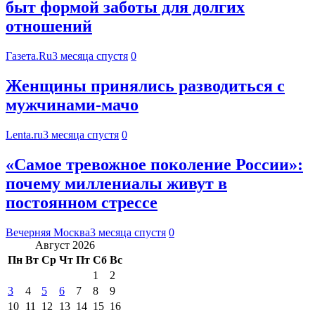
быт формой заботы для долгих
отношений
Газета.Ru
3 месяца спустя
0
Женщины принялись разводиться с
мужчинами-мачо
Lenta.ru
3 месяца спустя
0
«Самое тревожное поколение России»:
почему миллениалы живут в
постоянном стрессе
Вечерняя Москва
3 месяца спустя
0
Август 2026
Пн
Вт
Ср
Чт
Пт
Сб
Вс
1
2
3
4
5
6
7
8
9
10
11
12
13
14
15
16