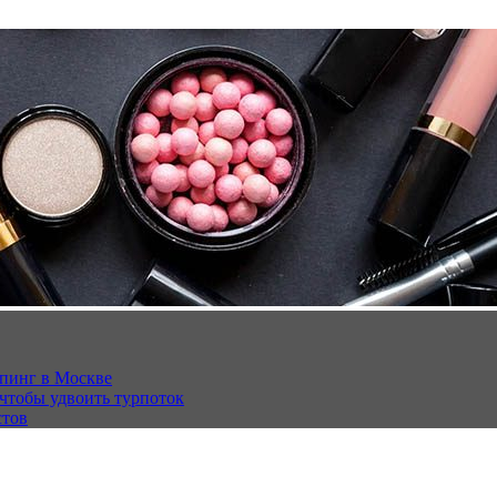
опинг в Москве
 чтобы удвоить турпоток
стов