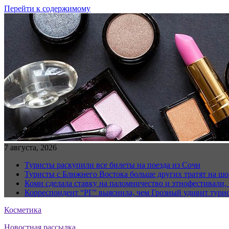
Перейти к содержимому
7 августа, 2026
Туристы раскупили все билеты на поезда из Сочи
Туристы с Ближнего Востока больше других тратят на ш
Коми сделала ставку на паломничество и этнофестивали,
Корреспондент “РГ” выяснила, чем Грозный удивит тури
Косметика
Новостная рассылка