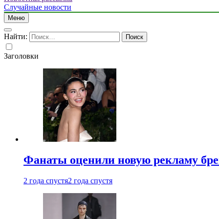
Случайные новости
Меню
Найти:
Заголовки
Фанаты оценили новую рекламу бре
2 года спустя
2 года спустя