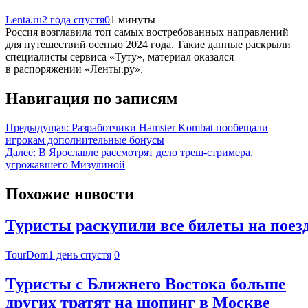
Lenta.ru
2 года спустя
0
1 минуты
Россия возглавила топ самых востребованных направлений
для путешествий осенью 2024 года. Такие данные раскрыли
специалисты сервиса «Туту», материал оказался
в распоряжении «Ленты.ру».
Навигация по записям
Предыдущая:
Разработчики Hamster Kombat пообещали
игрокам дополнительные бонусы
Далее:
В Ярославле рассмотрят дело треш-стримера,
угрожавшего Мизулиной
Похожие новости
Туристы раскупили все билеты на поез
TourDom
1 день спустя
0
Туристы с Ближнего Востока больше
других тратят на шопинг в Москве