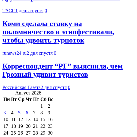
ТАСС
1 день спустя
0
Коми сделала ставку на
паломничество и этнофестивали,
чтобы удвоить турпоток
runews24.ru
2 дня спустя
0
Корреспондент “РГ” выяснила, чем
Грозный удивит туристов
Российская Газета
2 дня спустя
0
Август 2026
Пн
Вт
Ср
Чт
Пт
Сб
Вс
1
2
3
4
5
6
7
8
9
10
11
12
13
14
15
16
17
18
19
20
21
22
23
24
25
26
27
28
29
30