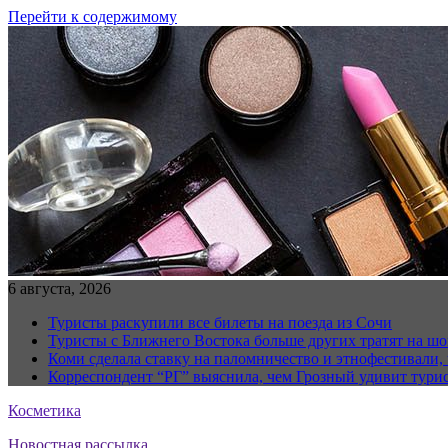
Перейти к содержимому
6 августа, 2026
Туристы раскупили все билеты на поезда из Сочи
Туристы с Ближнего Востока больше других тратят на ш
Коми сделала ставку на паломничество и этнофестивали,
Корреспондент “РГ” выяснила, чем Грозный удивит тури
Косметика
Новостная рассылка