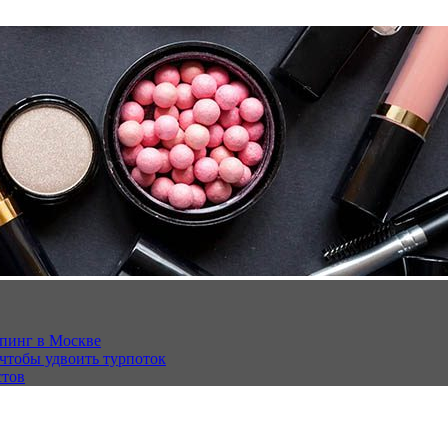
опинг в Москве
 чтобы удвоить турпоток
стов