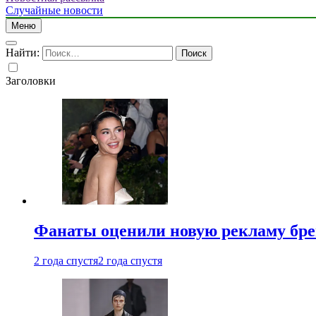
Случайные новости
Меню
Найти:
Заголовки
Фанаты оценили новую рекламу бре
2 года спустя
2 года спустя