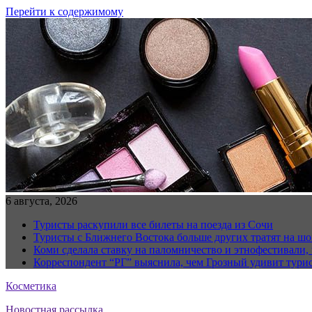
Перейти к содержимому
6 августа, 2026
Туристы раскупили все билеты на поезда из Сочи
Туристы с Ближнего Востока больше других тратят на ш
Коми сделала ставку на паломничество и этнофестивали,
Корреспондент “РГ” выяснила, чем Грозный удивит тури
Косметика
Новостная рассылка