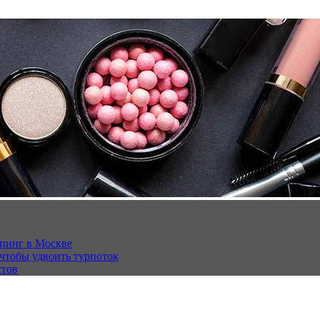
опинг в Москве
 чтобы удвоить турпоток
стов