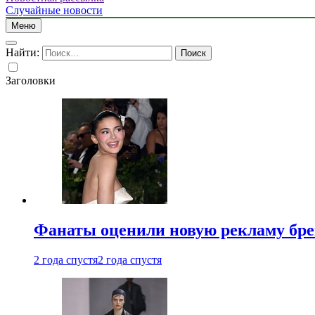
Случайные новости
Меню
Найти:
Заголовки
Фанаты оценили новую рекламу бре
2 года спустя
2 года спустя