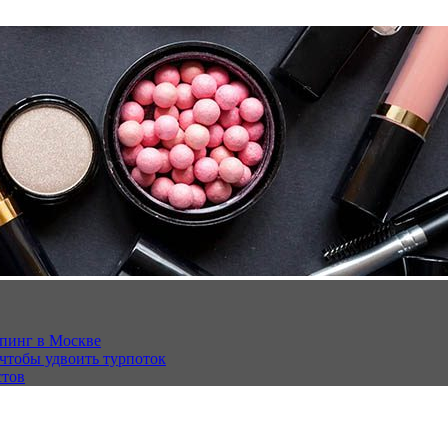
опинг в Москве
 чтобы удвоить турпоток
стов