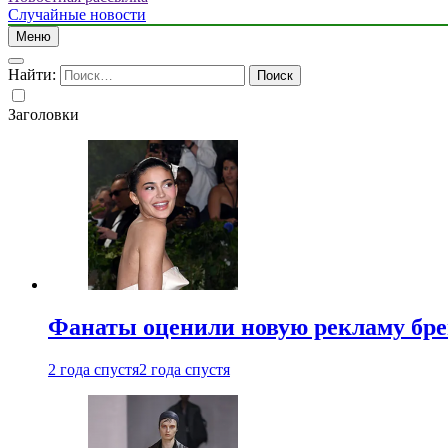
Случайные новости
Меню
Найти:
Заголовки
Фанаты оценили новую рекламу бре
2 года спустя
2 года спустя