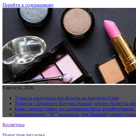
Перейти к содержимому
6 августа, 2026
Туристы раскупили все билеты на поезда из Сочи
Туристы с Ближнего Востока больше других тратят на ш
Коми сделала ставку на паломничество и этнофестивали,
Корреспондент “РГ” выяснила, чем Грозный удивит тури
Косметика
Новостная рассылка