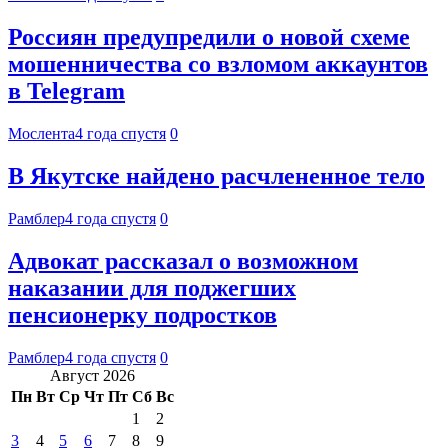
Россиян предупредили о новой схеме
мошенничества со взломом аккаунтов
в Telegram
Мослента
4 года спустя
0
В Якутске найдено расчлененное тело
Рамблер
4 года спустя
0
Адвокат рассказал о возможном
наказании для поджегших
пенсионерку подростков
Рамблер
4 года спустя
0
Август 2026
Пн
Вт
Ср
Чт
Пт
Сб
Вс
1
2
3
4
5
6
7
8
9