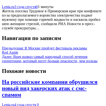
Lenta.ru
3 года спустя
0
1 минуты
Житель поселка Трудовое в Приморском крае при конфликте
из-за предполагаемого воровства электричества поджег
мужчину при помощи горючей жидкости и насквозь пробил
шею женщине стрелой, сообщили РИА Новости в пресс-
службе прокуратуры…
Навигация по записям
Предыдущая:
В Москве пройдет фестиваль рекламы
Red Apple
Далее:
Врач назвал самый народный способ лечения
гипертонии, который несет больше опасности, чем пользы
Похожие новости
На российские компании обрушился
новый вид хакерских атак с смс-
спамом
Lenta.ru
4 года спустя
0